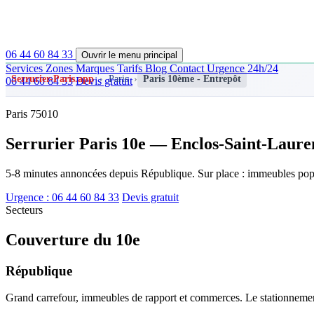
06 44 60 84 33
Ouvrir le menu principal
Services
Zones
Marques
Tarifs
Blog
Contact
Urgence 24h/24
Serrurier-Paris.app
›
Paris
›
Paris 10ème - Entrepôt
06 44 60 84 33
Devis gratuit
Paris 75010
Serrurier Paris 10e — Enclos-Saint-Laure
5-8 minutes annoncées depuis République. Sur place : immeubles popul
Urgence : 06 44 60 84 33
Devis gratuit
Secteurs
Couverture du 10e
République
Grand carrefour, immeubles de rapport et commerces. Le stationnement y