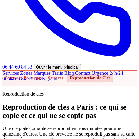
06 44 60 84 33
Ouvrir le menu principal
Services
Zones
Marques
Tarifs
Blog
Contact
Urgence 24h/24
Serrurier-Paris.app
›
Services
›
Reproduction de Clés
06 44 60 84 33
Devis gratuit
Reproduction de clés
Reproduction de clés à Paris : ce qui se
copie et ce qui ne se copie pas
Une clé plate courante se reproduit en trois minutes pour une
quinzaine d'euros. Une clé brevetée ne se reproduit pas sans sa carte