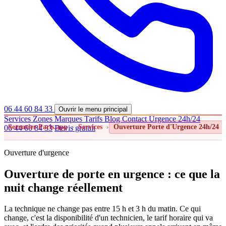
06 44 60 84 33
Ouvrir le menu principal
Services
Zones
Marques
Tarifs
Blog
Contact
Urgence 24h/24
Serrurier-Paris.app
›
Services
›
Ouverture Porte d'Urgence 24h/24
06 44 60 84 33
Devis gratuit
Ouverture d'urgence
Ouverture de porte en urgence : ce que la
nuit change réellement
La technique ne change pas entre 15 h et 3 h du matin. Ce qui
change, c'est la disponibilité d'un technicien, le tarif horaire qui va