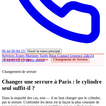
06 44 60 84 33
Ouvrir le menu principal
Services
Zones
Marques
Tarifs
Blog
Contact
Urgence 24h/24
Serrurier-Paris.app
›
Services
›
Changement de Serrure
06 44 60 84 33
Devis gratuit
Changement de serrure
Changer une serrure à Paris : le cylindre
seul suffit-il ?
Dans la majorité des cas, non — il ne faut changer que le cylindre,
pas la serrure. Confondre les deux est la façon la plus courante de